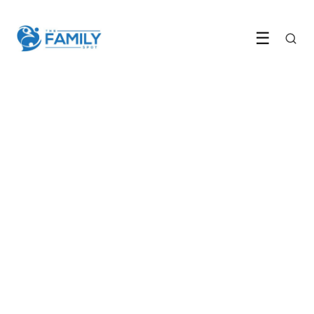
☰
GELD & CARRIÈRE
Kans op de arbeidsmarkt als
50-plusser?
5 May 2022
·
5 min leestijd