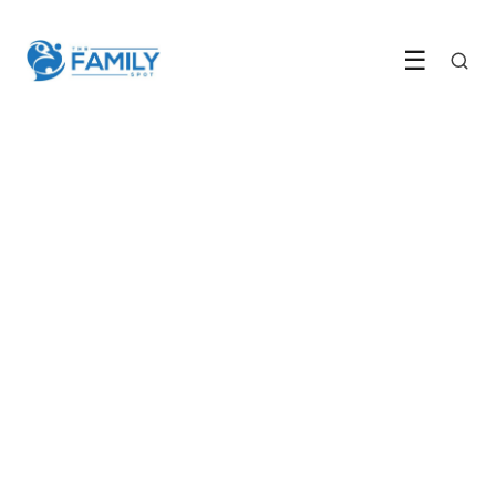
☰
GEZIN & OPVOEDING
Steeds meer ouders vragen AI
om hulp bij opvoeden
29 April 2026
·
6 min leestijd